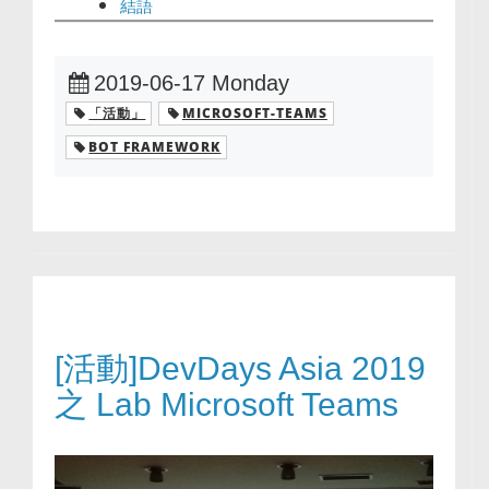
結語
2019-06-17 Monday
「活動」
MICROSOFT-TEAMS
BOT FRAMEWORK
[活動]DevDays Asia 2019
之 Lab Microsoft Teams