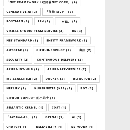
「NET FRAMEWORK工程師看NET CORE」 (4)
GENERATIVE-AI (3)
「微軟 MVP」 (3)
POSTMAN (3)
SSH (3)
「回顧」 (3)
VISUAL STUDIO TEAM SERVICE (3)
IIS (3)
NET-STANDARD (3)
ENTITY FRAMEWORK (3)
AUTOFAC (3)
GITHUB-COPILOT (2)
書評 (2)
SECURITY (2)
CONTINUOUS-DELIVERY (2)
AZURE-IOT-HUB (2)
AZURE-APP-SERVICE (2)
ML-CLASSIFIER (2)
DOCKER (2)
REFACTOR (2)
NETLIFY (2)
KUBERNETES (K8S) (2)
BOT (2)
GITHUB COPILOT 的小貼士 (1)
SEMANTIC-KERNEL (1)
COST (1)
「AZ104-LAB」 (1)
OPENAI (1)
AI (1)
CHATGPT (1)
RELIABILITY (1)
NETWORK (1)