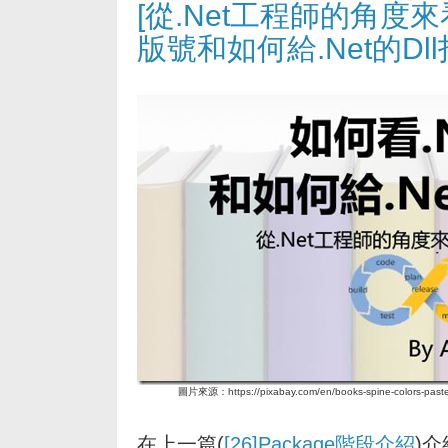
[從.Net工程師的角度來看De
版號和如何給.Net的Dl
圖片來源：https://pixabay.com/en/books-spine-colors-pastel-
在上一篇(
[26]Package階段介紹
)