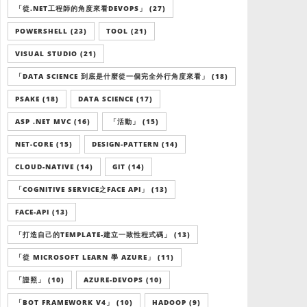
「從.NET工程師的角度來看DEVOPS」 (27)
POWERSHELL (23)
TOOL (21)
VISUAL STUDIO (21)
「DATA SCIENCE 到底是什麼從一個完全外行角度來看」 (18)
PSAKE (18)
DATA SCIENCE (17)
ASP .NET MVC (16)
「活動」 (15)
NET-CORE (15)
DESIGN-PATTERN (14)
CLOUD-NATIVE (14)
GIT (14)
「COGNITIVE SERVICE之FACE API」 (13)
FACE-API (13)
「打造自己的TEMPLATE-建立一致性程式碼」 (13)
「從 MICROSOFT LEARN 學 AZURE」 (11)
「證照」 (10)
AZURE-DEVOPS (10)
「BOT FRAMEWORK V4」 (10)
HADOOP (9)