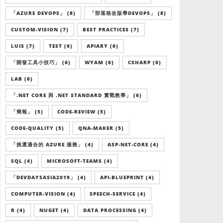
「AZURE DEVOPS」 (8)
「部落格改版學DEVOPS」 (8)
CUSTOM-VISION (7)
BEST PRACTICES (7)
LUIS (7)
TEST (6)
APIARY (6)
「開發工具小技巧」 (6)
WYAM (6)
CSHARP (6)
LAB (6)
「.NET CORE 與 .NET STANDARD 實戰教學」 (6)
「簡報」 (5)
CODE-REVIEW (5)
CODE-QUALITY (5)
QNA-MAKER (5)
「挑選適合的 AZURE 服務」 (4)
ASP-NET-CORE (4)
SQL (4)
MICROSOFT-TEAMS (4)
「DEVDAYSASIA2019」 (4)
API-BLUEPRINT (4)
COMPUTER-VISION (4)
SPEECH-SERVICE (4)
R (4)
NUGET (4)
DATA PROCESSING (4)