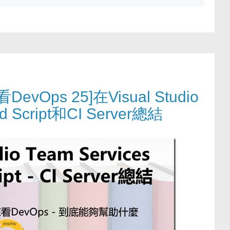
vOps 25]在Visual Studio
d Script和CI Server總結