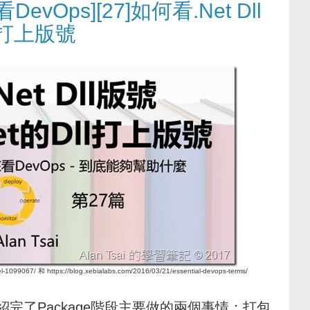
vOps][27]如何看.Net Dll
l打上版號
1099067/ 和 https://blog.xebialabs.com/2016/03/21/essential-devops-terms/
介紹完了Package階段主要做的兩個事情：打包