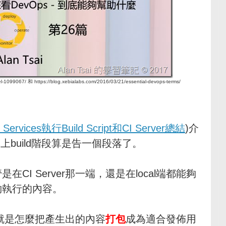
1099067/ 和 https://blog.xebialabs.com/2016/03/21/essential-devops-terms/
am Services執行Build Script和CI Server總結
)介
本上build階段算是告一個段落了。
管是在CI Server那一端，還是在local端都能夠
出能夠執行的內容。
就是怎麼把產生出的內容
打包
成為適合發佈用