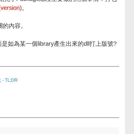
version)
。
關的內容。
如為某一個library產生出來的dll打上版號?
 TL;DR