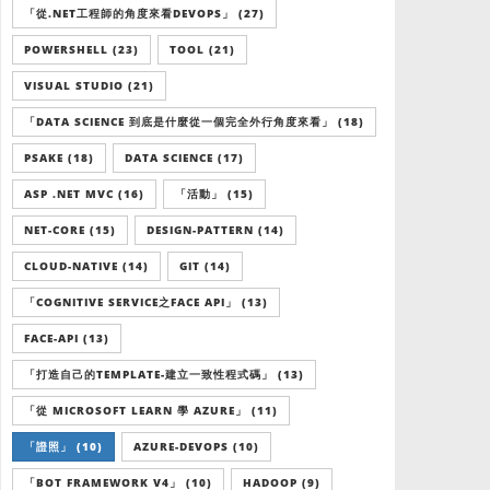
「從.NET工程師的角度來看DEVOPS」 (27)
POWERSHELL (23)
TOOL (21)
VISUAL STUDIO (21)
「DATA SCIENCE 到底是什麼從一個完全外行角度來看」 (18)
PSAKE (18)
DATA SCIENCE (17)
ASP .NET MVC (16)
「活動」 (15)
NET-CORE (15)
DESIGN-PATTERN (14)
CLOUD-NATIVE (14)
GIT (14)
「COGNITIVE SERVICE之FACE API」 (13)
FACE-API (13)
「打造自己的TEMPLATE-建立一致性程式碼」 (13)
「從 MICROSOFT LEARN 學 AZURE」 (11)
「證照」 (10)
AZURE-DEVOPS (10)
「BOT FRAMEWORK V4」 (10)
HADOOP (9)