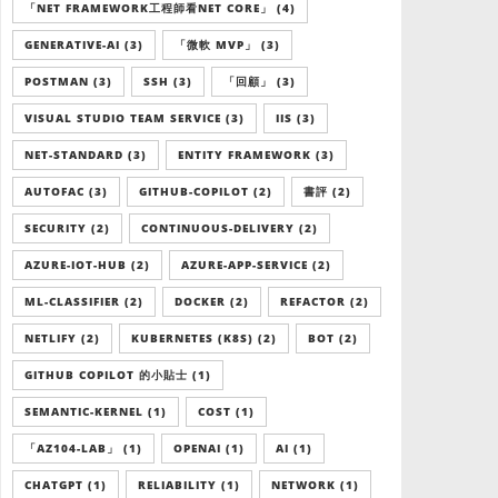
「NET FRAMEWORK工程師看NET CORE」 (4)
GENERATIVE-AI (3)
「微軟 MVP」 (3)
POSTMAN (3)
SSH (3)
「回顧」 (3)
VISUAL STUDIO TEAM SERVICE (3)
IIS (3)
NET-STANDARD (3)
ENTITY FRAMEWORK (3)
AUTOFAC (3)
GITHUB-COPILOT (2)
書評 (2)
SECURITY (2)
CONTINUOUS-DELIVERY (2)
AZURE-IOT-HUB (2)
AZURE-APP-SERVICE (2)
ML-CLASSIFIER (2)
DOCKER (2)
REFACTOR (2)
NETLIFY (2)
KUBERNETES (K8S) (2)
BOT (2)
GITHUB COPILOT 的小貼士 (1)
SEMANTIC-KERNEL (1)
COST (1)
「AZ104-LAB」 (1)
OPENAI (1)
AI (1)
CHATGPT (1)
RELIABILITY (1)
NETWORK (1)