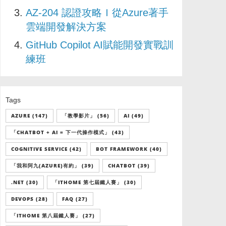
AZ-204 認證攻略Ｉ從Azure著手
雲端開發解決方案
GitHub Copilot AI賦能開發實戰訓
練班
Tags
AZURE (147)
「教學影片」 (56)
AI (49)
「CHATBOT + AI = 下一代操作模式」 (43)
COGNITIVE SERVICE (42)
BOT FRAMEWORK (40)
「我和阿九(AZURE)有約」 (39)
CHATBOT (39)
.NET (30)
「ITHOME 第七屆鐵人賽」 (30)
DEVOPS (28)
FAQ (27)
「ITHOME 第八屆鐵人賽」 (27)