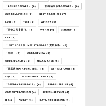
「AZURE DEVOPS」 (8)
「部落格改版學DEVOPS」 (8)
CUSTOM-VISION (7)
BEST PRACTICES (7)
LUIS (7)
TEST (6)
APIARY (6)
「開發工具小技巧」 (6)
WYAM (6)
CSHARP (6)
LAB (6)
「.NET CORE 與 .NET STANDARD 實戰教學」 (6)
「簡報」 (5)
CODE-REVIEW (5)
CODE-QUALITY (5)
QNA-MAKER (5)
「挑選適合的 AZURE 服務」 (4)
ASP-NET-CORE (4)
SQL (4)
MICROSOFT-TEAMS (4)
「DEVDAYSASIA2019」 (4)
API-BLUEPRINT (4)
COMPUTER-VISION (4)
SPEECH-SERVICE (4)
R (4)
NUGET (4)
DATA PROCESSING (4)