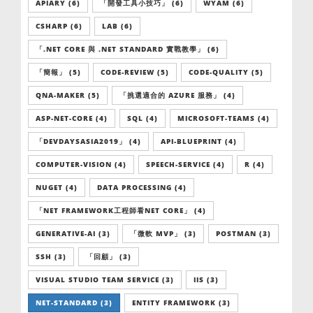
APIARY (6)
「開發工具小技巧」 (6)
WYAM (6)
CSHARP (6)
LAB (6)
「.NET CORE 與 .NET STANDARD 實戰教學」 (6)
「簡報」 (5)
CODE-REVIEW (5)
CODE-QUALITY (5)
QNA-MAKER (5)
「挑選適合的 AZURE 服務」 (4)
ASP-NET-CORE (4)
SQL (4)
MICROSOFT-TEAMS (4)
「DEVDAYSASIA2019」 (4)
API-BLUEPRINT (4)
COMPUTER-VISION (4)
SPEECH-SERVICE (4)
R (4)
NUGET (4)
DATA PROCESSING (4)
「NET FRAMEWORK工程師看NET CORE」 (4)
GENERATIVE-AI (3)
「微軟 MVP」 (3)
POSTMAN (3)
SSH (3)
「回顧」 (3)
VISUAL STUDIO TEAM SERVICE (3)
IIS (3)
NET-STANDARD (3)
ENTITY FRAMEWORK (3)