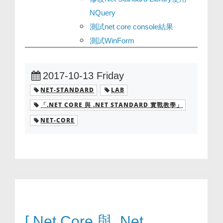
NQuery
測試net core console結果
測試WinForm
2017-10-13 Friday
NET-STANDARD
LAB
「.NET CORE 與 .NET STANDARD 實戰教學」
NET-CORE
[.Net Core 與 .Net