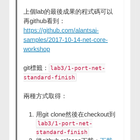
上個lab的最後成果的程式碼可以
再github看到：
https://github.com/alantsai-
samples/2017-10-14-net-core-
workshop
git標籤：
lab3/1-port-net-
standard-finish
兩種方式取得：
用git clone然後在checkout到
lab3/1-port-net-
standard-finish