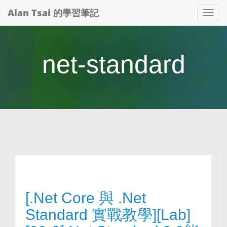
Alan Tsai 的學習筆記
Tog
nav
net-standard
[.Net Core 與 .Net
Standard 實戰教學][Lab]