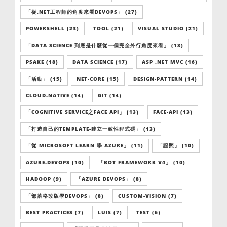
「從.NET工程師的角度來看DEVOPS」 (27)
POWERSHELL (23)
TOOL (21)
VISUAL STUDIO (21)
「DATA SCIENCE 到底是什麼從一個完全外行角度來看」 (18)
PSAKE (18)
DATA SCIENCE (17)
ASP .NET MVC (16)
「活動」 (15)
NET-CORE (15)
DESIGN-PATTERN (14)
CLOUD-NATIVE (14)
GIT (14)
「COGNITIVE SERVICE之FACE API」 (13)
FACE-API (13)
「打造自己的TEMPLATE-建立一致性程式碼」 (13)
「從 MICROSOFT LEARN 學 AZURE」 (11)
「證照」 (10)
AZURE-DEVOPS (10)
「BOT FRAMEWORK V4」 (10)
HADOOP (9)
「AZURE DEVOPS」 (8)
「部落格改版學DEVOPS」 (8)
CUSTOM-VISION (7)
BEST PRACTICES (7)
LUIS (7)
TEST (6)