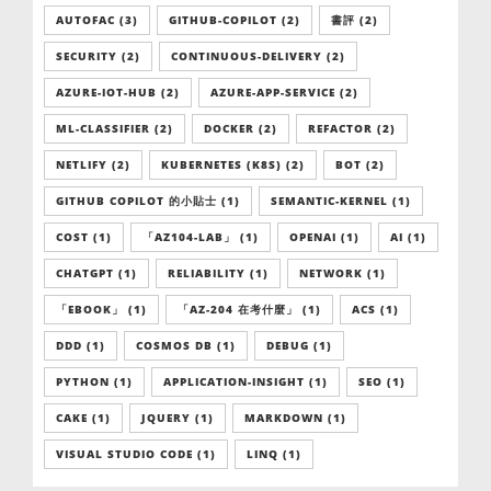
AUTOFAC (3)
GITHUB-COPILOT (2)
書評 (2)
SECURITY (2)
CONTINUOUS-DELIVERY (2)
AZURE-IOT-HUB (2)
AZURE-APP-SERVICE (2)
ML-CLASSIFIER (2)
DOCKER (2)
REFACTOR (2)
NETLIFY (2)
KUBERNETES (K8S) (2)
BOT (2)
GITHUB COPILOT 的小貼士 (1)
SEMANTIC-KERNEL (1)
COST (1)
「AZ104-LAB」 (1)
OPENAI (1)
AI (1)
CHATGPT (1)
RELIABILITY (1)
NETWORK (1)
「EBOOK」 (1)
「AZ-204 在考什麼」 (1)
ACS (1)
DDD (1)
COSMOS DB (1)
DEBUG (1)
PYTHON (1)
APPLICATION-INSIGHT (1)
SEO (1)
CAKE (1)
JQUERY (1)
MARKDOWN (1)
VISUAL STUDIO CODE (1)
LINQ (1)