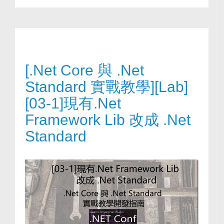
[.Net Core 與 .Net
Standard 實戰教學][Lab]
[03-1]現有.Net
Framework Lib 改成 .Net
Standard