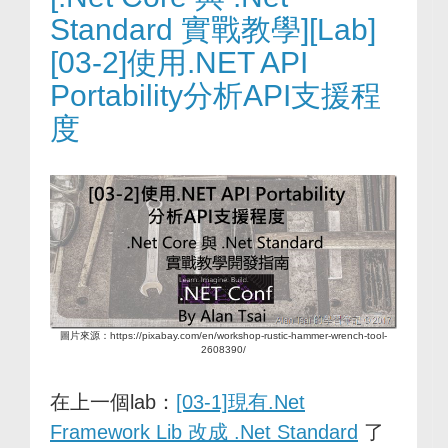
Standard 實戰教學][Lab]
[03-2]使用.NET API
Portability分析API支援程
度
圖片來源：https://pixabay.com/en/workshop-rustic-hammer-wrench-tool-
2608390/
在上一個lab：
[03-1]現有.Net
Framework Lib 改成 .Net Standard
了