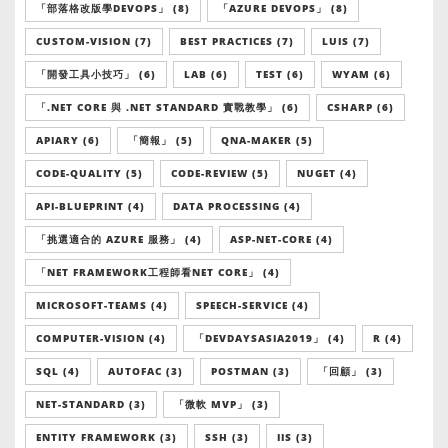
「部落格改版學DEVOPS」 (8)
「AZURE DEVOPS」 (8)
CUSTOM-VISION (7)
BEST PRACTICES (7)
LUIS (7)
「開發工具小技巧」 (6)
LAB (6)
TEST (6)
WYAM (6)
「.NET CORE 與 .NET STANDARD 實戰教學」 (6)
CSHARP (6)
APIARY (6)
「簡報」 (5)
QNA-MAKER (5)
CODE-QUALITY (5)
CODE-REVIEW (5)
NUGET (4)
API-BLUEPRINT (4)
DATA PROCESSING (4)
「挑選適合的 AZURE 服務」 (4)
ASP-NET-CORE (4)
「NET FRAMEWORK工程師看NET CORE」 (4)
MICROSOFT-TEAMS (4)
SPEECH-SERVICE (4)
COMPUTER-VISION (4)
「DEVDAYSASIA2019」 (4)
R (4)
SQL (4)
AUTOFAC (3)
POSTMAN (3)
「回顧」 (3)
NET-STANDARD (3)
「微軟 MVP」 (3)
ENTITY FRAMEWORK (3)
SSH (3)
IIS (3)