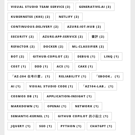
VISUAL STUDIO TEAM SERVICE (3)
GENERATIVE-AI (3)
KUBERNETES (K8S) (2)
NETLIFY (2)
CONTINUOUS-DELIVERY (2)
AZURE-IOT-HUB (2)
SECURITY (2)
AZURE-APP-SERVICE (2)
書評 (2)
REFACTOR (2)
DOCKER (2)
ML-CLASSIFIER (2)
BOT (2)
GITHUB-COPILOT (2)
DEBUG (1)
LINQ (1)
COST (1)
DDD (1)
ACS (1)
CAKE (1)
「AZ-204 在考什麼」 (1)
RELIABILITY (1)
「EBOOK」 (1)
AI (1)
VISUAL STUDIO CODE (1)
「AZ104-LAB」 (1)
COSMOS DB (1)
APPLICATION-INSIGHT (1)
MARKDOWN (1)
OPENAI (1)
NETWORK (1)
SEMANTIC-KERNEL (1)
GITHUB COPILOT 的小貼士 (1)
JQUERY (1)
SEO (1)
PYTHON (1)
CHATGPT (1)