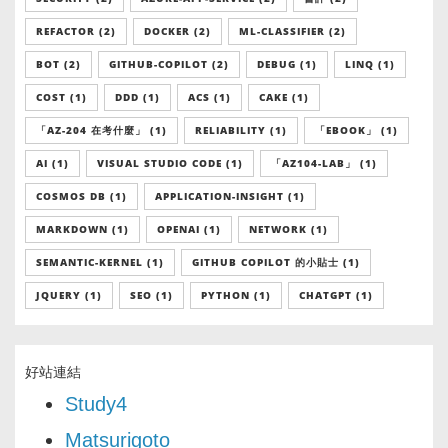
REFACTOR (2)
DOCKER (2)
ML-CLASSIFIER (2)
BOT (2)
GITHUB-COPILOT (2)
DEBUG (1)
LINQ (1)
COST (1)
DDD (1)
ACS (1)
CAKE (1)
「AZ-204 在考什麼」 (1)
RELIABILITY (1)
「EBOOK」 (1)
AI (1)
VISUAL STUDIO CODE (1)
「AZ104-LAB」 (1)
COSMOS DB (1)
APPLICATION-INSIGHT (1)
MARKDOWN (1)
OPENAI (1)
NETWORK (1)
SEMANTIC-KERNEL (1)
GITHUB COPILOT 的小貼士 (1)
JQUERY (1)
SEO (1)
PYTHON (1)
CHATGPT (1)
好站連結
Study4
Matsurigoto