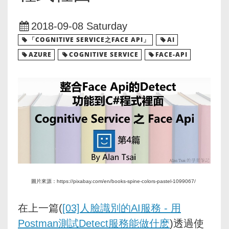
2018-09-08 Saturday
「COGNITIVE SERVICE之FACE API」
AI
AZURE
COGNITIVE SERVICE
FACE-API
圖片來源：https://pixabay.com/en/books-spine-colors-pastel-1099067/
在上一篇(
[03]人臉識別的AI服務 - 用
Postman測試Detect服務能做什麽
)透過使