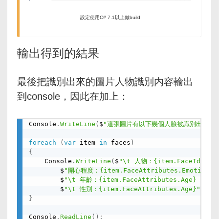
設定使用C# 7.1以上做build
輸出得到的結果
最後把識別出來的圖片人物識別内容輸出
到console，因此在加上：
Console
.
WriteLine
(
$
"這張圖片有以下幾個人臉被識別出來："
foreach
(
var
 item 
in
 faces
)
{
	Console
.
WriteLine
(
$
"\t 人物：{item.FaceId} \t
		$
"開心程度：{item.FaceAttributes.Emotion.Ha
		$
"\t 年齡：{item.FaceAttributes.Age} "
+
		$
"\t 性別：{item.FaceAttributes.Age}"
)
;
}
Console
.
ReadLine
(
)
;