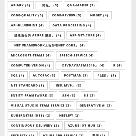
APIARY (6)
「簡報」 (5)
QNA-MAKER (5)
CODE-QUALITY (5)
CODE-REVIEW (5)
NUGET (4)
API-BLUEPRINT (4)
DATA PROCESSING (4)
「挑選適合的 AZURE 服務」 (4)
ASP-NET-CORE (4)
「NET FRAMEWORK工程師看NET CORE」 (4)
MICROSOFT-TEAMS (4)
SPEECH-SERVICE (4)
COMPUTER-VISION (4)
「DEVDAYSASIA2019」 (4)
R (4)
SQL (4)
AUTOFAC (3)
POSTMAN (3)
「回顧」 (3)
NET-STANDARD (3)
「微軟 MVP」 (3)
ENTITY FRAMEWORK (3)
SSH (3)
IIS (3)
VISUAL STUDIO TEAM SERVICE (3)
GENERATIVE-AI (3)
KUBERNETES (K8S) (2)
NETLIFY (2)
CONTINUOUS-DELIVERY (2)
AZURE-IOT-HUB (2)
SECURITY (2)
AZURE-APP-SERVICE (2)
書評 (2)