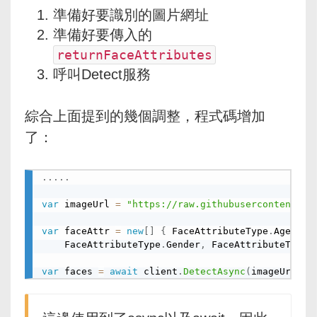
準備好要識別的圖片網址
準備好要傳入的
returnFaceAttributes
呼叫Detect服務
綜合上面提到的幾個調整，程式碼增加
了：
.
.
.
.
.
var
 imageUrl 
=
"https://raw.githubusercontent.co
var
 faceAttr 
=
new
[
]
{
 FaceAttributeType
.
Age
,
	FaceAttributeType
.
Gender
,
 FaceAttributeType
.
var
 faces 
=
await
 client
.
DetectAsync
(
imageUrl
,
 r