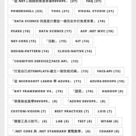
「從.NET工程師的角度來看DEVOPS」 (27)
FAQ (27)
POWERSHELL (23)
TOOL (21)
VISUAL STUDIO (21)
「DATA SCIENCE 到底是什麼從一個完全外行角度來看」 (18)
PSAKE (18)
DATA SCIENCE (17)
ASP .NET MVC (16)
NET-CORE (15)
「活動」 (15)
GIT (14)
DESIGN-PATTERN (14)
CLOUD-NATIVE (14)
「COGNITIVE SERVICE之FACE API」 (13)
「打造自己的TEMPLATE-建立一致性程式碼」 (13)
FACE-API (13)
「從 MICROSOFT LEARN 學 AZURE」 (11)
AZURE-DEVOPS (10)
「BOT FRAMEWORK V4」 (10)
「證照」 (10)
HADOOP (9)
「部落格改版學DEVOPS」 (8)
「AZURE DEVOPS」 (8)
CUSTOM-VISION (7)
BEST PRACTICES (7)
LUIS (7)
「開發工具小技巧」 (6)
LAB (6)
TEST (6)
WYAM (6)
「.NET CORE 與 .NET STANDARD 實戰教學」 (6)
CSHARP (6)