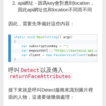
api網址 - 因爲key會對應到location，
因此api網址也和location不同而不同
因此，需要先準備好這些内容：
static
void
Main
(
string
[
]
 args
)
{
var
 subscriptionKey 
=
""
;
var
 enpointUrl 
=
"https://eastasia.api.cogni
var
 client 
=
new
FaceServiceClient
(
subscript
}
呼叫
以及傳入
Detect
returnFaceAttributes
接下來就是呼叫Detect服務來識別圖片裡
面的人物，這邊要做幾個處理：