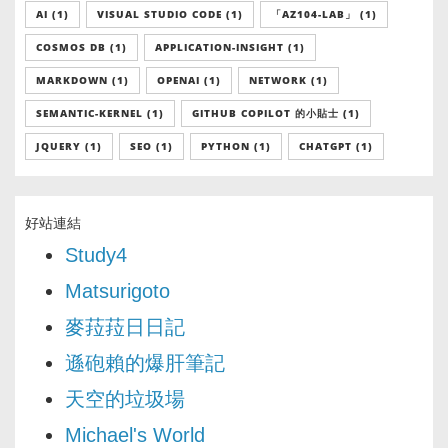
AI (1)
VISUAL STUDIO CODE (1)
「AZ104-LAB」 (1)
COSMOS DB (1)
APPLICATION-INSIGHT (1)
MARKDOWN (1)
OPENAI (1)
NETWORK (1)
SEMANTIC-KERNEL (1)
GITHUB COPILOT 的小貼士 (1)
JQUERY (1)
SEO (1)
PYTHON (1)
CHATGPT (1)
好站連結
Study4
Matsurigoto
麥菈菈日日記
遜砲賴的爆肝筆記
天空的垃圾場
Michael's World