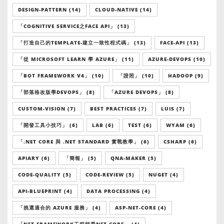
DESIGN-PATTERN (14)
CLOUD-NATIVE (14)
「COGNITIVE SERVICE之FACE API」 (13)
「打造自己的TEMPLATE-建立一致性程式碼」 (13)
FACE-API (13)
「從 MICROSOFT LEARN 學 AZURE」 (11)
AZURE-DEVOPS (10)
「BOT FRAMEWORK V4」 (10)
「證照」 (10)
HADOOP (9)
「部落格改版學DEVOPS」 (8)
「AZURE DEVOPS」 (8)
CUSTOM-VISION (7)
BEST PRACTICES (7)
LUIS (7)
「開發工具小技巧」 (6)
LAB (6)
TEST (6)
WYAM (6)
「.NET CORE 與 .NET STANDARD 實戰教學」 (6)
CSHARP (6)
APIARY (6)
「簡報」 (5)
QNA-MAKER (5)
CODE-QUALITY (5)
CODE-REVIEW (5)
NUGET (4)
API-BLUEPRINT (4)
DATA PROCESSING (4)
「挑選適合的 AZURE 服務」 (4)
ASP-NET-CORE (4)