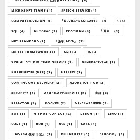
「NET FRAMEWORK工程師看NET CORE」 (4)
MICROSOFT-TEAMS (4)
SPEECH-SERVICE (4)
COMPUTER-VISION (4)
「DEVDAYSASIA2019」 (4)
R (4)
SQL (4)
AUTOFAC (3)
POSTMAN (3)
「回顧」 (3)
NET-STANDARD (3)
「微軟 MVP」 (3)
ENTITY FRAMEWORK (3)
SSH (3)
IIS (3)
VISUAL STUDIO TEAM SERVICE (3)
GENERATIVE-AI (3)
KUBERNETES (K8S) (2)
NETLIFY (2)
CONTINUOUS-DELIVERY (2)
AZURE-IOT-HUB (2)
SECURITY (2)
AZURE-APP-SERVICE (2)
書評 (2)
REFACTOR (2)
DOCKER (2)
ML-CLASSIFIER (2)
BOT (2)
GITHUB-COPILOT (2)
DEBUG (1)
LINQ (1)
COST (1)
DDD (1)
ACS (1)
CAKE (1)
「AZ-204 在考什麼」 (1)
RELIABILITY (1)
「EBOOK」 (1)