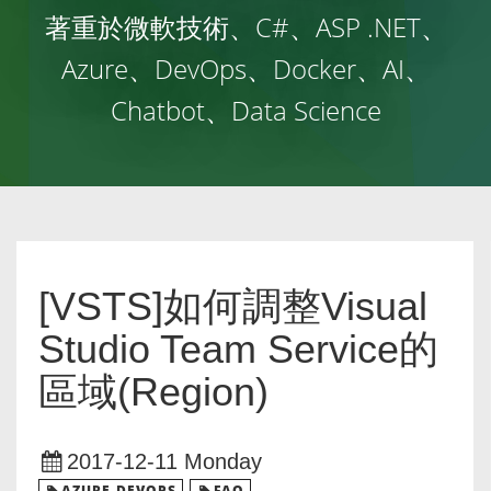
著重於微軟技術、C#、ASP .NET、
Azure、DevOps、Docker、AI、
Chatbot、Data Science
[VSTS]如何調整Visual
Studio Team Service的
區域(Region)
2017-12-11 Monday
AZURE-DEVOPS
FAQ