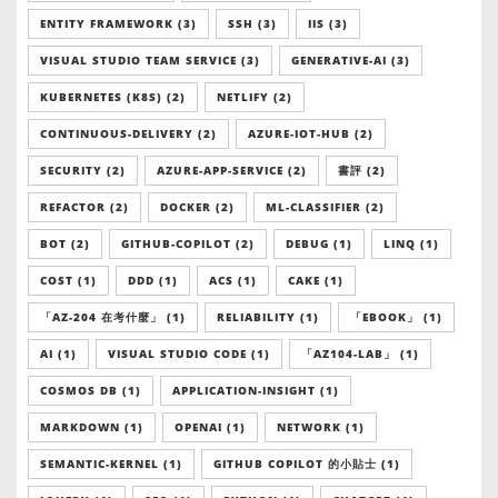
ENTITY FRAMEWORK (3)
SSH (3)
IIS (3)
VISUAL STUDIO TEAM SERVICE (3)
GENERATIVE-AI (3)
KUBERNETES (K8S) (2)
NETLIFY (2)
CONTINUOUS-DELIVERY (2)
AZURE-IOT-HUB (2)
SECURITY (2)
AZURE-APP-SERVICE (2)
書評 (2)
REFACTOR (2)
DOCKER (2)
ML-CLASSIFIER (2)
BOT (2)
GITHUB-COPILOT (2)
DEBUG (1)
LINQ (1)
COST (1)
DDD (1)
ACS (1)
CAKE (1)
「AZ-204 在考什麼」 (1)
RELIABILITY (1)
「EBOOK」 (1)
AI (1)
VISUAL STUDIO CODE (1)
「AZ104-LAB」 (1)
COSMOS DB (1)
APPLICATION-INSIGHT (1)
MARKDOWN (1)
OPENAI (1)
NETWORK (1)
SEMANTIC-KERNEL (1)
GITHUB COPILOT 的小貼士 (1)