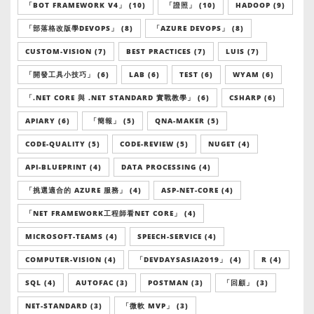
「BOT FRAMEWORK V4」 (10)
「證照」 (10)
HADOOP (9)
「部落格改版學DEVOPS」 (8)
「AZURE DEVOPS」 (8)
CUSTOM-VISION (7)
BEST PRACTICES (7)
LUIS (7)
「開發工具小技巧」 (6)
LAB (6)
TEST (6)
WYAM (6)
「.NET CORE 與 .NET STANDARD 實戰教學」 (6)
CSHARP (6)
APIARY (6)
「簡報」 (5)
QNA-MAKER (5)
CODE-QUALITY (5)
CODE-REVIEW (5)
NUGET (4)
API-BLUEPRINT (4)
DATA PROCESSING (4)
「挑選適合的 AZURE 服務」 (4)
ASP-NET-CORE (4)
「NET FRAMEWORK工程師看NET CORE」 (4)
MICROSOFT-TEAMS (4)
SPEECH-SERVICE (4)
COMPUTER-VISION (4)
「DEVDAYSASIA2019」 (4)
R (4)
SQL (4)
AUTOFAC (3)
POSTMAN (3)
「回顧」 (3)
NET-STANDARD (3)
「微軟 MVP」 (3)