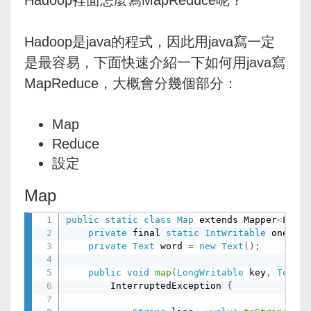
Hadoop是java的程式，因此用java寫一定
是最容易，下面快速介紹一下如何用java寫
MapReduce，大概會分幾個部分：
Map
Reduce
設定
Map
public
static
class
Map
 extends Mapper
<
LongW
private
 final 
static
IntWritable
 one 
=
n
private
Text
 word 
=
new
Text
(
)
;
public
void
map
(
LongWritable
 key
,
Text
v
        InterruptedException 
{