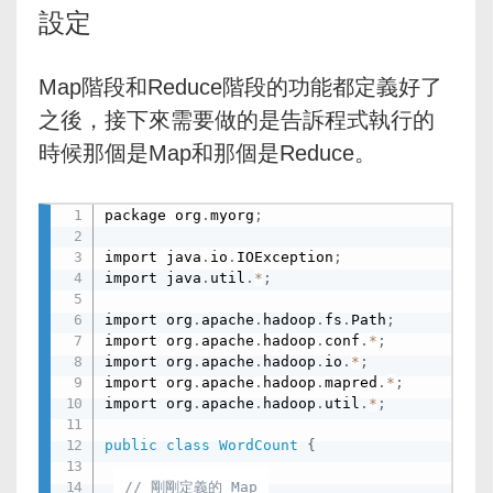
設定
Map階段和Reduce階段的功能都定義好了
之後，接下來需要做的是告訴程式執行的
時候那個是Map和那個是Reduce。
package org
.
myorg
;
import java
.
io
.
IOException
;
import java
.
util
.
*
;
import org
.
apache
.
hadoop
.
fs
.
Path
;
import org
.
apache
.
hadoop
.
conf
.
*
;
import org
.
apache
.
hadoop
.
io
.
*
;
import org
.
apache
.
hadoop
.
mapred
.
*
;
import org
.
apache
.
hadoop
.
util
.
*
;
public
class
WordCount
{
// 剛剛定義的 Map