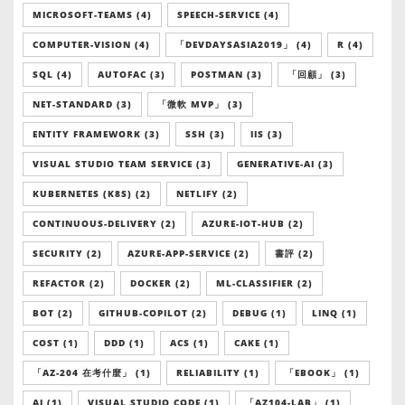
MICROSOFT-TEAMS (4)
SPEECH-SERVICE (4)
COMPUTER-VISION (4)
「DEVDAYSASIA2019」 (4)
R (4)
SQL (4)
AUTOFAC (3)
POSTMAN (3)
「回顧」 (3)
NET-STANDARD (3)
「微軟 MVP」 (3)
ENTITY FRAMEWORK (3)
SSH (3)
IIS (3)
VISUAL STUDIO TEAM SERVICE (3)
GENERATIVE-AI (3)
KUBERNETES (K8S) (2)
NETLIFY (2)
CONTINUOUS-DELIVERY (2)
AZURE-IOT-HUB (2)
SECURITY (2)
AZURE-APP-SERVICE (2)
書評 (2)
REFACTOR (2)
DOCKER (2)
ML-CLASSIFIER (2)
BOT (2)
GITHUB-COPILOT (2)
DEBUG (1)
LINQ (1)
COST (1)
DDD (1)
ACS (1)
CAKE (1)
「AZ-204 在考什麼」 (1)
RELIABILITY (1)
「EBOOK」 (1)
AI (1)
VISUAL STUDIO CODE (1)
「AZ104-LAB」 (1)