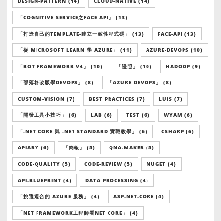
DESIGN-PATTERN (14)
CLOUD-NATIVE (14)
「COGNITIVE SERVICE之FACE API」 (13)
「打造自己的TEMPLATE-建立一致性程式碼」 (13)
FACE-API (13)
「從 MICROSOFT LEARN 學 AZURE」 (11)
AZURE-DEVOPS (10)
「BOT FRAMEWORK V4」 (10)
「證照」 (10)
HADOOP (9)
「部落格改版學DEVOPS」 (8)
「AZURE DEVOPS」 (8)
CUSTOM-VISION (7)
BEST PRACTICES (7)
LUIS (7)
「開發工具小技巧」 (6)
LAB (6)
TEST (6)
WYAM (6)
「.NET CORE 與 .NET STANDARD 實戰教學」 (6)
CSHARP (6)
APIARY (6)
「簡報」 (5)
QNA-MAKER (5)
CODE-QUALITY (5)
CODE-REVIEW (5)
NUGET (4)
API-BLUEPRINT (4)
DATA PROCESSING (4)
「挑選適合的 AZURE 服務」 (4)
ASP-NET-CORE (4)
「NET FRAMEWORK工程師看NET CORE」 (4)