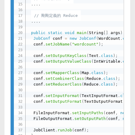
.
.
.
.
// 剛剛定義的 Reduce
.
.
.
.
public
static
void
main
(
String
[
]
 args
)
 thro
JobConf
 conf 
=
new
JobConf
(
WordCount
.
class
  conf
.
setJobName
(
"wordcount"
)
;
  conf
.
setOutputKeyClass
(
Text
.
class
)
;
  conf
.
setOutputValueClass
(
IntWritable
.
class
  conf
.
setMapperClass
(
Map
.
class
)
;
  conf
.
setCombinerClass
(
Reduce
.
class
)
;
  conf
.
setReducerClass
(
Reduce
.
class
)
;
  conf
.
setInputFormat
(
TextInputFormat
.
class
)
  conf
.
setOutputFormat
(
TextOutputFormat
.
clas
  FileInputFormat
.
setInputPaths
(
conf
,
new
Pa
  FileOutputFormat
.
setOutputPath
(
conf
,
new
P
  JobClient
.
runJob
(
conf
)
;