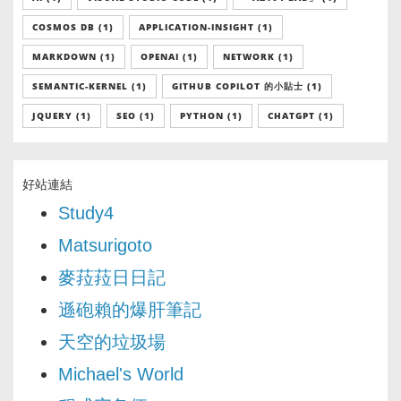
COSMOS DB (1)
APPLICATION-INSIGHT (1)
MARKDOWN (1)
OPENAI (1)
NETWORK (1)
SEMANTIC-KERNEL (1)
GITHUB COPILOT 的小貼士 (1)
JQUERY (1)
SEO (1)
PYTHON (1)
CHATGPT (1)
好站連結
Study4
Matsurigoto
麥菈菈日日記
遜砲賴的爆肝筆記
天空的垃圾場
Michael's World