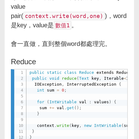
value
pair(
)，word
context.write(word,one)
是key，value是
。
數值1
會一直做，直到整個word都處理完。
Reduce
public
static
class
Reduce
 extends Reducer
<
T
public
void
reduce
(
Text
 key
,
 Iterable
<
IntWr
  IOException
,
 InterruptedException 
{
int
 sum 
=
0
;
for
(
IntWritable
 val 
:
 values
)
{
    sum 
+
=
 val
.
get
(
)
;
}
   context
.
write
(
key
,
new
IntWritable
(
sum
)
)
;
}
}