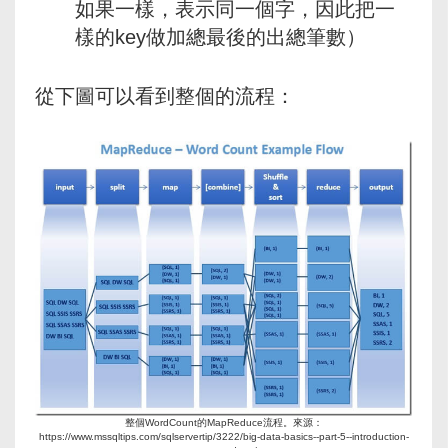
如果一樣，表示同一個字，因此把一
樣的key做加總最後的出總筆數）
從下圖可以看到整個的流程：
整個WordCount的MapReduce流程。來源：
https://www.mssqltips.com/sqlservertip/3222/big-data-basics--part-5--introduction-