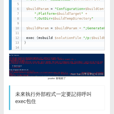
$buildParam
 = 
"Configuration=
$buildConfigur
";Platform=
$buildTarget
"
+
";OutDir=
$buildTempDirectory
"
$buildParam
 = 
$buildParam
+
";GenerateProje
 exec 
{
msbuild 
$solutionFile
"/p:
$buildParam
}
psake 會報錯了
未來執行外部程式一定要記得呼叫
exec包住