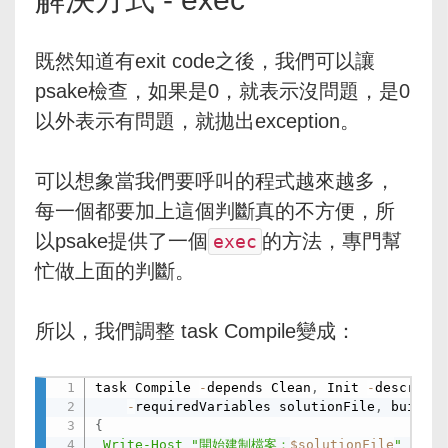
既然知道有exit code之後，我們可以讓
psake檢查，如果是0，就表示沒問題，是0
以外表示有問題，就拋出exception。
可以想象當我們要呼叫的程式越來越多，
每一個都要加上這個判斷真的不方便，所
以psake提供了一個
的方法，專門幫
exec
忙做上面的判斷。
所以，我們調整 task Compile變成：
task Compile 
-
depends Clean
,
 Init 
-
descripti
-
requiredVariables solutionFile
,
 buildCo
{
Write-Host
"開始建制檔案：
$solutionFile
"