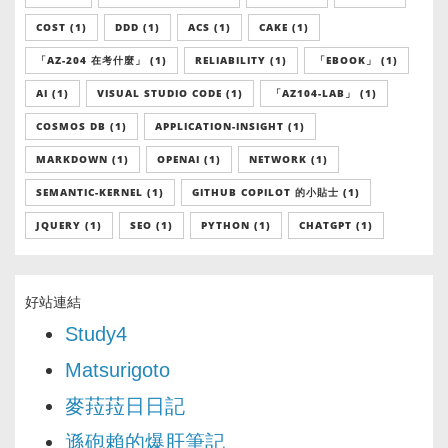
COST (1)
DDD (1)
ACS (1)
CAKE (1)
「AZ-204 在考什麼」 (1)
RELIABILITY (1)
「EBOOK」 (1)
AI (1)
VISUAL STUDIO CODE (1)
「AZ104-LAB」 (1)
COSMOS DB (1)
APPLICATION-INSIGHT (1)
MARKDOWN (1)
OPENAI (1)
NETWORK (1)
SEMANTIC-KERNEL (1)
GITHUB COPILOT 的小貼士 (1)
JQUERY (1)
SEO (1)
PYTHON (1)
CHATGPT (1)
好站連結
Study4
Matsurigoto
麥菈菈日日記
遜砲賴的爆肝筆記