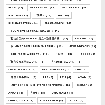
PSAKE (18)
DATA SCIENCE (17)
ASP .NET MVC (16)
NET-CORE (15)
「活動」 (15)
GIT (14)
DESIGN-PATTERN (14)
CLOUD-NATIVE (14)
「COGNITIVE SERVICE之FACE API」 (13)
「打造自己的TEMPLATE-建立一致性程式碼」 (13)
FACE-API (13)
「從 MICROSOFT LEARN 學 AZURE」 (11)
AZURE-DEVOPS (10)
「BOT FRAMEWORK V4」 (10)
「證照」 (10)
HADOOP (9)
「部落格改版學DEVOPS」 (8)
「AZURE DEVOPS」 (8)
CUSTOM-VISION (7)
BEST PRACTICES (7)
LUIS (7)
「開發工具小技巧」 (6)
LAB (6)
TEST (6)
WYAM (6)
「.NET CORE 與 .NET STANDARD 實戰教學」 (6)
CSHARP (6)
APIARY (6)
「簡報」 (5)
QNA-MAKER (5)
CODE-QUALITY (5)
CODE-REVIEW (5)
NUGET (4)