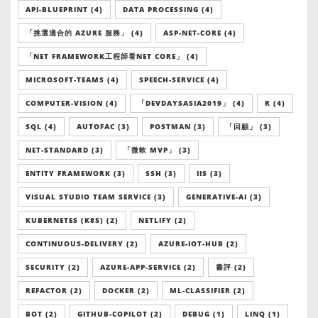
API-BLUEPRINT (4)
DATA PROCESSING (4)
「挑選適合的 AZURE 服務」 (4)
ASP-NET-CORE (4)
「NET FRAMEWORK工程師看NET CORE」 (4)
MICROSOFT-TEAMS (4)
SPEECH-SERVICE (4)
COMPUTER-VISION (4)
「DEVDAYSASIA2019」 (4)
R (4)
SQL (4)
AUTOFAC (3)
POSTMAN (3)
「回顧」 (3)
NET-STANDARD (3)
「微軟 MVP」 (3)
ENTITY FRAMEWORK (3)
SSH (3)
IIS (3)
VISUAL STUDIO TEAM SERVICE (3)
GENERATIVE-AI (3)
KUBERNETES (K8S) (2)
NETLIFY (2)
CONTINUOUS-DELIVERY (2)
AZURE-IOT-HUB (2)
SECURITY (2)
AZURE-APP-SERVICE (2)
書評 (2)
REFACTOR (2)
DOCKER (2)
ML-CLASSIFIER (2)
BOT (2)
GITHUB-COPILOT (2)
DEBUG (1)
LINQ (1)