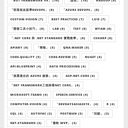
「BOT FRAMEWORK V4」 (10)
「證照」 (10)
HADOOP (9)
「部落格改版學DEVOPS」 (8)
「AZURE DEVOPS」 (8)
CUSTOM-VISION (7)
BEST PRACTICES (7)
LUIS (7)
「開發工具小技巧」 (6)
LAB (6)
TEST (6)
WYAM (6)
「.NET CORE 與 .NET STANDARD 實戰教學」 (6)
CSHARP (6)
APIARY (6)
「簡報」 (5)
QNA-MAKER (5)
CODE-QUALITY (5)
CODE-REVIEW (5)
NUGET (4)
API-BLUEPRINT (4)
DATA PROCESSING (4)
「挑選適合的 AZURE 服務」 (4)
ASP-NET-CORE (4)
「NET FRAMEWORK工程師看NET CORE」 (4)
MICROSOFT-TEAMS (4)
SPEECH-SERVICE (4)
COMPUTER-VISION (4)
「DEVDAYSASIA2019」 (4)
R (4)
SQL (4)
AUTOFAC (3)
POSTMAN (3)
「回顧」 (3)
NET-STANDARD (3)
「微軟 MVP」 (3)