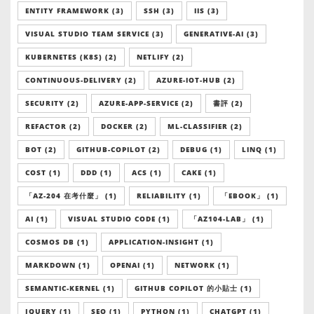
ENTITY FRAMEWORK (3)
SSH (3)
IIS (3)
VISUAL STUDIO TEAM SERVICE (3)
GENERATIVE-AI (3)
KUBERNETES (K8S) (2)
NETLIFY (2)
CONTINUOUS-DELIVERY (2)
AZURE-IOT-HUB (2)
SECURITY (2)
AZURE-APP-SERVICE (2)
書評 (2)
REFACTOR (2)
DOCKER (2)
ML-CLASSIFIER (2)
BOT (2)
GITHUB-COPILOT (2)
DEBUG (1)
LINQ (1)
COST (1)
DDD (1)
ACS (1)
CAKE (1)
「AZ-204 在考什麼」 (1)
RELIABILITY (1)
「EBOOK」 (1)
AI (1)
VISUAL STUDIO CODE (1)
「AZ104-LAB」 (1)
COSMOS DB (1)
APPLICATION-INSIGHT (1)
MARKDOWN (1)
OPENAI (1)
NETWORK (1)
SEMANTIC-KERNEL (1)
GITHUB COPILOT 的小貼士 (1)
JQUERY (1)
SEO (1)
PYTHON (1)
CHATGPT (1)