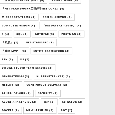
「挑選適合的 AZURE 服務」 (4)
ASP-NET-CORE (4)
「NET FRAMEWORK工程師看NET CORE」 (4)
MICROSOFT-TEAMS (4)
SPEECH-SERVICE (4)
COMPUTER-VISION (4)
「DEVDAYSASIA2019」 (4)
R (4)
SQL (4)
AUTOFAC (3)
POSTMAN (3)
「回顧」 (3)
NET-STANDARD (3)
「微軟 MVP」 (3)
ENTITY FRAMEWORK (3)
SSH (3)
IIS (3)
VISUAL STUDIO TEAM SERVICE (3)
GENERATIVE-AI (3)
KUBERNETES (K8S) (2)
NETLIFY (2)
CONTINUOUS-DELIVERY (2)
AZURE-IOT-HUB (2)
SECURITY (2)
AZURE-APP-SERVICE (2)
書評 (2)
REFACTOR (2)
DOCKER (2)
ML-CLASSIFIER (2)
BOT (2)