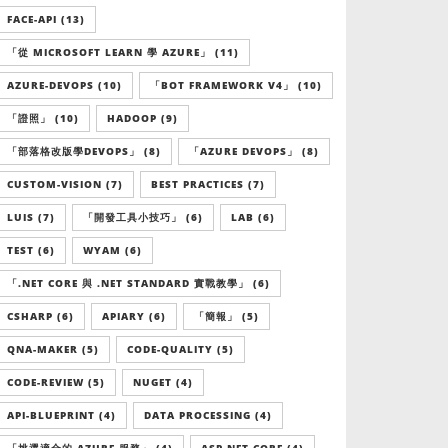
FACE-API (13)
「從 MICROSOFT LEARN 學 AZURE」 (11)
AZURE-DEVOPS (10)
「BOT FRAMEWORK V4」 (10)
「證照」 (10)
HADOOP (9)
「部落格改版學DEVOPS」 (8)
「AZURE DEVOPS」 (8)
CUSTOM-VISION (7)
BEST PRACTICES (7)
LUIS (7)
「開發工具小技巧」 (6)
LAB (6)
TEST (6)
WYAM (6)
「.NET CORE 與 .NET STANDARD 實戰教學」 (6)
CSHARP (6)
APIARY (6)
「簡報」 (5)
QNA-MAKER (5)
CODE-QUALITY (5)
CODE-REVIEW (5)
NUGET (4)
API-BLUEPRINT (4)
DATA PROCESSING (4)