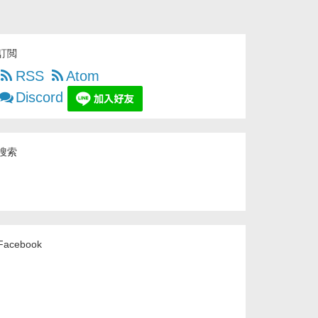
訂閲
RSS
Atom
Discord
搜索
Facebook