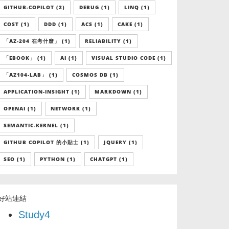
GITHUB-COPILOT (2)
DEBUG (1)
LINQ (1)
COST (1)
DDD (1)
ACS (1)
CAKE (1)
「AZ-204 在考什麼」 (1)
RELIABILITY (1)
「EBOOK」 (1)
AI (1)
VISUAL STUDIO CODE (1)
「AZ104-LAB」 (1)
COSMOS DB (1)
APPLICATION-INSIGHT (1)
MARKDOWN (1)
OPENAI (1)
NETWORK (1)
SEMANTIC-KERNEL (1)
GITHUB COPILOT 的小貼士 (1)
JQUERY (1)
SEO (1)
PYTHON (1)
CHATGPT (1)
好站連結
Study4