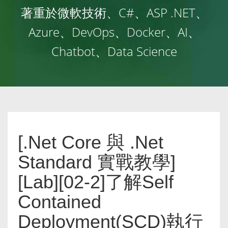
著重於微軟技術、C#、ASP .NET、
Azure、DevOps、Docker、AI、
Chatbot、Data Science
[.Net Core 與 .Net
Standard 實戰教學]
[Lab][02-2]了解Self
Contained
Deployment(SCD)執行