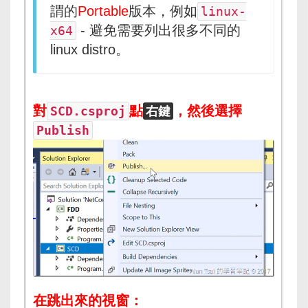
謂的
Portable
版本，例如
linux-
- 避免需要列出很多不同的
x64
linux distro。
對
點
，然後選擇
SCD.csproj
右鍵
Publish
在跳出來的視窗：