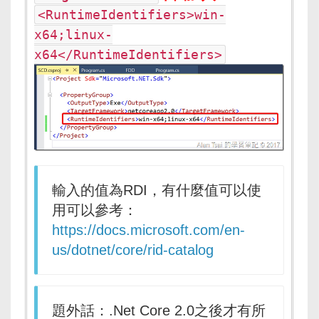
<RuntimeIdentifiers>win-
x64;linux-
x64</RuntimeIdentifiers>
輸入的值為RDI，有什麼值可以使
用可以參考：
https://docs.microsoft.com/en-
us/dotnet/core/rid-catalog
題外話：.Net Core 2.0之後才有所