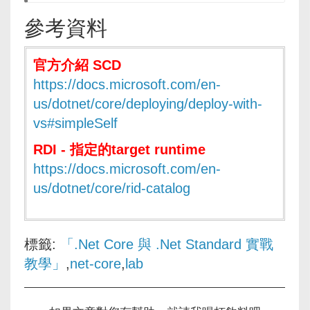
參考資料
官方介紹 SCD
https://docs.microsoft.com/en-
us/dotnet/core/deploying/deploy-with-
vs#simpleSelf
RDI - 指定的target runtime
https://docs.microsoft.com/en-
us/dotnet/core/rid-catalog
標籤:
「.Net Core 與 .Net Standard 實戰
教學」
,
net-core
,
lab