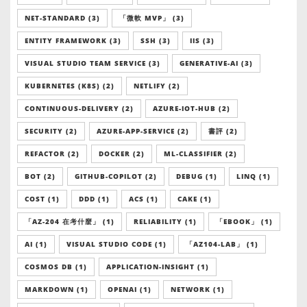
NET-STANDARD (3)
「微軟 MVP」 (3)
ENTITY FRAMEWORK (3)
SSH (3)
IIS (3)
VISUAL STUDIO TEAM SERVICE (3)
GENERATIVE-AI (3)
KUBERNETES (K8S) (2)
NETLIFY (2)
CONTINUOUS-DELIVERY (2)
AZURE-IOT-HUB (2)
SECURITY (2)
AZURE-APP-SERVICE (2)
書評 (2)
REFACTOR (2)
DOCKER (2)
ML-CLASSIFIER (2)
BOT (2)
GITHUB-COPILOT (2)
DEBUG (1)
LINQ (1)
COST (1)
DDD (1)
ACS (1)
CAKE (1)
「AZ-204 在考什麼」 (1)
RELIABILITY (1)
「EBOOK」 (1)
AI (1)
VISUAL STUDIO CODE (1)
「AZ104-LAB」 (1)
COSMOS DB (1)
APPLICATION-INSIGHT (1)
MARKDOWN (1)
OPENAI (1)
NETWORK (1)