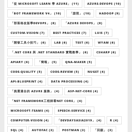
「從 MICROSOFT LEARN 學 AZURE」 (11)
AZURE-DEVOPS (10)
「BOT FRAMEWORK V4」 (10)
「證照」 (10)
HADOOP (9)
「部落格改版學DEVOPS」 (8)
「AZURE DEVOPS」 (8)
CUSTOM-VISION (7)
BEST PRACTICES (7)
LUIS (7)
「開發工具小技巧」 (6)
LAB (6)
TEST (6)
WYAM (6)
「.NET CORE 與 .NET STANDARD 實戰教學」 (6)
CSHARP (6)
APIARY (6)
「簡報」 (5)
QNA-MAKER (5)
CODE-QUALITY (5)
CODE-REVIEW (5)
NUGET (4)
API-BLUEPRINT (4)
DATA PROCESSING (4)
「挑選適合的 AZURE 服務」 (4)
ASP-NET-CORE (4)
「NET FRAMEWORK工程師看NET CORE」 (4)
MICROSOFT-TEAMS (4)
SPEECH-SERVICE (4)
COMPUTER-VISION (4)
「DEVDAYSASIA2019」 (4)
R (4)
SQL (4)
AUTOFAC (3)
POSTMAN (3)
「回顧」 (3)