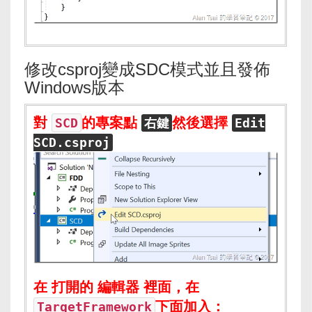
修改csproj變成SDC模式並且發佈
Windows版本
對
的專案點
然後選擇
SCD
右鍵
Edit
SCD.csproj
在 打開的 編輯器 裡面，在
下面加入：
TargetFramework