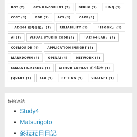
BOT (2)
GITHUB-COPILOT (2)
DEBUG (1)
LINQ (1)
COST (1)
DDD (1)
ACS (1)
CAKE (1)
「AZ-204 在考什麼」 (1)
RELIABILITY (1)
「EBOOK」 (1)
AI (1)
VISUAL STUDIO CODE (1)
「AZ104-LAB」 (1)
COSMOS DB (1)
APPLICATION-INSIGHT (1)
MARKDOWN (1)
OPENAI (1)
NETWORK (1)
SEMANTIC-KERNEL (1)
GITHUB COPILOT 的小貼士 (1)
JQUERY (1)
SEO (1)
PYTHON (1)
CHATGPT (1)
好站連結
Study4
Matsurigoto
麥菈菈日日記