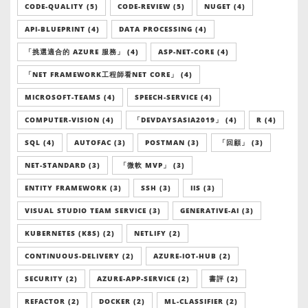
CODE-QUALITY (5)
CODE-REVIEW (5)
NUGET (4)
API-BLUEPRINT (4)
DATA PROCESSING (4)
「挑選適合的 AZURE 服務」 (4)
ASP-NET-CORE (4)
「NET FRAMEWORK工程師看NET CORE」 (4)
MICROSOFT-TEAMS (4)
SPEECH-SERVICE (4)
COMPUTER-VISION (4)
「DEVDAYSASIA2019」 (4)
R (4)
SQL (4)
AUTOFAC (3)
POSTMAN (3)
「回顧」 (3)
NET-STANDARD (3)
「微軟 MVP」 (3)
ENTITY FRAMEWORK (3)
SSH (3)
IIS (3)
VISUAL STUDIO TEAM SERVICE (3)
GENERATIVE-AI (3)
KUBERNETES (K8S) (2)
NETLIFY (2)
CONTINUOUS-DELIVERY (2)
AZURE-IOT-HUB (2)
SECURITY (2)
AZURE-APP-SERVICE (2)
書評 (2)
REFACTOR (2)
DOCKER (2)
ML-CLASSIFIER (2)