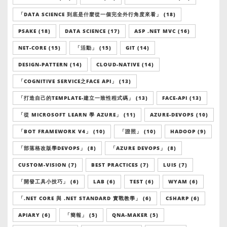
「DATA SCIENCE 到底是什麼從一個完全外行角度來看」 (18)
PSAKE (18)
DATA SCIENCE (17)
ASP .NET MVC (16)
NET-CORE (15)
「活動」 (15)
GIT (14)
DESIGN-PATTERN (14)
CLOUD-NATIVE (14)
「COGNITIVE SERVICE之FACE API」 (13)
「打造自己的TEMPLATE-建立一致性程式碼」 (13)
FACE-API (13)
「從 MICROSOFT LEARN 學 AZURE」 (11)
AZURE-DEVOPS (10)
「BOT FRAMEWORK V4」 (10)
「證照」 (10)
HADOOP (9)
「部落格改版學DEVOPS」 (8)
「AZURE DEVOPS」 (8)
CUSTOM-VISION (7)
BEST PRACTICES (7)
LUIS (7)
「開發工具小技巧」 (6)
LAB (6)
TEST (6)
WYAM (6)
「.NET CORE 與 .NET STANDARD 實戰教學」 (6)
CSHARP (6)
APIARY (6)
「簡報」 (5)
QNA-MAKER (5)