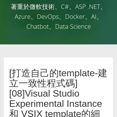
著重於微軟技術、C#、ASP .NET、
Azure、DevOps、Docker、AI、
Chatbot、Data Science
[打造自己的template-建
立一致性程式碼]
[08]Visual Studio
Experimental Instance
和 VSIX template的細