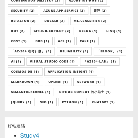
CONTINUOUS-DELIVERY (2)
AZURE-IOT-HUB (2)
SECURITY (2)
AZURE-APP-SERVICE (2)
書評 (2)
REFACTOR (2)
DOCKER (2)
ML-CLASSIFIER (2)
BOT (2)
GITHUB-COPILOT (2)
DEBUG (1)
LINQ (1)
COST (1)
DDD (1)
ACS (1)
CAKE (1)
「AZ-204 在考什麼」 (1)
RELIABILITY (1)
「EBOOK」 (1)
AI (1)
VISUAL STUDIO CODE (1)
「AZ104-LAB」 (1)
COSMOS DB (1)
APPLICATION-INSIGHT (1)
MARKDOWN (1)
OPENAI (1)
NETWORK (1)
SEMANTIC-KERNEL (1)
GITHUB COPILOT 的小貼士 (1)
JQUERY (1)
SEO (1)
PYTHON (1)
CHATGPT (1)
好站連結
Study4