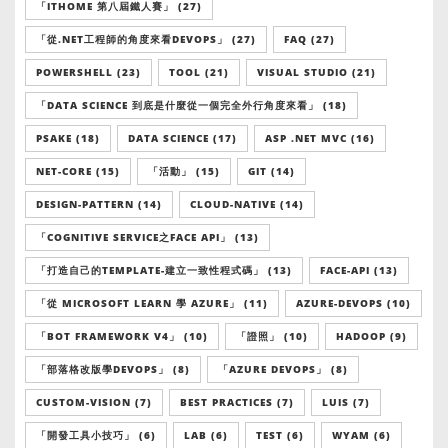
「ITHOME 第八屆鐵人賽」 (27)
「從.NET工程師的角度來看DEVOPS」 (27)
FAQ (27)
POWERSHELL (23)
TOOL (21)
VISUAL STUDIO (21)
「DATA SCIENCE 到底是什麼從一個完全外行角度來看」 (18)
PSAKE (18)
DATA SCIENCE (17)
ASP .NET MVC (16)
NET-CORE (15)
「活動」 (15)
GIT (14)
DESIGN-PATTERN (14)
CLOUD-NATIVE (14)
「COGNITIVE SERVICE之FACE API」 (13)
「打造自己的TEMPLATE-建立一致性程式碼」 (13)
FACE-API (13)
「從 MICROSOFT LEARN 學 AZURE」 (11)
AZURE-DEVOPS (10)
「BOT FRAMEWORK V4」 (10)
「證照」 (10)
HADOOP (9)
「部落格改版學DEVOPS」 (8)
「AZURE DEVOPS」 (8)
CUSTOM-VISION (7)
BEST PRACTICES (7)
LUIS (7)
「開發工具小技巧」 (6)
LAB (6)
TEST (6)
WYAM (6)