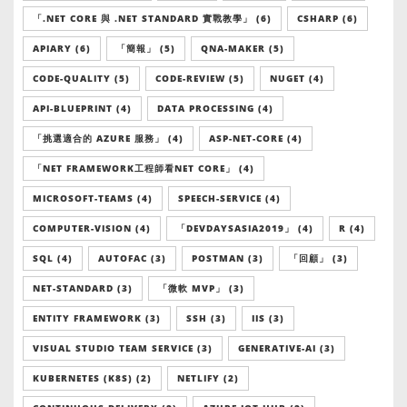
「.NET CORE 與 .NET STANDARD 實戰教學」 (6)
CSHARP (6)
APIARY (6)
「簡報」 (5)
QNA-MAKER (5)
CODE-QUALITY (5)
CODE-REVIEW (5)
NUGET (4)
API-BLUEPRINT (4)
DATA PROCESSING (4)
「挑選適合的 AZURE 服務」 (4)
ASP-NET-CORE (4)
「NET FRAMEWORK工程師看NET CORE」 (4)
MICROSOFT-TEAMS (4)
SPEECH-SERVICE (4)
COMPUTER-VISION (4)
「DEVDAYSASIA2019」 (4)
R (4)
SQL (4)
AUTOFAC (3)
POSTMAN (3)
「回顧」 (3)
NET-STANDARD (3)
「微軟 MVP」 (3)
ENTITY FRAMEWORK (3)
SSH (3)
IIS (3)
VISUAL STUDIO TEAM SERVICE (3)
GENERATIVE-AI (3)
KUBERNETES (K8S) (2)
NETLIFY (2)