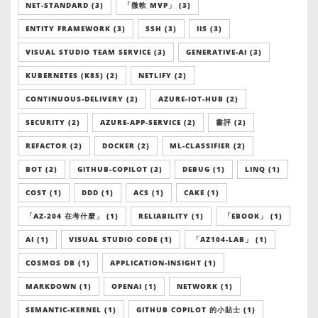
NET-STANDARD (3)
「微軟 MVP」 (3)
ENTITY FRAMEWORK (3)
SSH (3)
IIS (3)
VISUAL STUDIO TEAM SERVICE (3)
GENERATIVE-AI (3)
KUBERNETES (K8S) (2)
NETLIFY (2)
CONTINUOUS-DELIVERY (2)
AZURE-IOT-HUB (2)
SECURITY (2)
AZURE-APP-SERVICE (2)
書評 (2)
REFACTOR (2)
DOCKER (2)
ML-CLASSIFIER (2)
BOT (2)
GITHUB-COPILOT (2)
DEBUG (1)
LINQ (1)
COST (1)
DDD (1)
ACS (1)
CAKE (1)
「AZ-204 在考什麼」 (1)
RELIABILITY (1)
「EBOOK」 (1)
AI (1)
VISUAL STUDIO CODE (1)
「AZ104-LAB」 (1)
COSMOS DB (1)
APPLICATION-INSIGHT (1)
MARKDOWN (1)
OPENAI (1)
NETWORK (1)
SEMANTIC-KERNEL (1)
GITHUB COPILOT 的小貼士 (1)