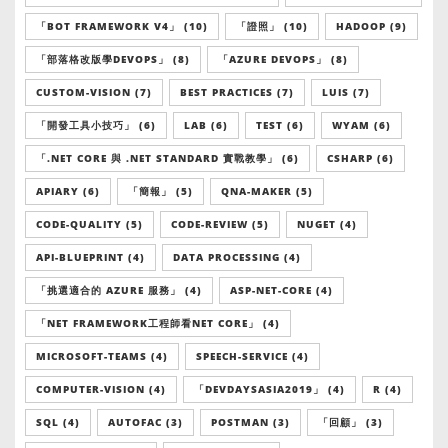
「BOT FRAMEWORK V4」 (10)
「證照」 (10)
HADOOP (9)
「部落格改版學DEVOPS」 (8)
「AZURE DEVOPS」 (8)
CUSTOM-VISION (7)
BEST PRACTICES (7)
LUIS (7)
「開發工具小技巧」 (6)
LAB (6)
TEST (6)
WYAM (6)
「.NET CORE 與 .NET STANDARD 實戰教學」 (6)
CSHARP (6)
APIARY (6)
「簡報」 (5)
QNA-MAKER (5)
CODE-QUALITY (5)
CODE-REVIEW (5)
NUGET (4)
API-BLUEPRINT (4)
DATA PROCESSING (4)
「挑選適合的 AZURE 服務」 (4)
ASP-NET-CORE (4)
「NET FRAMEWORK工程師看NET CORE」 (4)
MICROSOFT-TEAMS (4)
SPEECH-SERVICE (4)
COMPUTER-VISION (4)
「DEVDAYSASIA2019」 (4)
R (4)
SQL (4)
AUTOFAC (3)
POSTMAN (3)
「回顧」 (3)