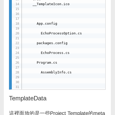
    __TemplateIcon.ico

      App.config

        EchoProcessOption.cs

      packages.config

        EchoProcess.cs

      Program.cs

        AssemblyInfo.cs

TemplateData
這裡面放的是一些Project Template的meta