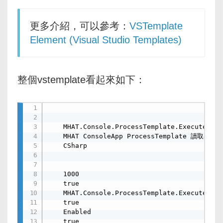
更多介紹，可以參考：
VSTemplate
Element (Visual Studio Templates)
整個vstemplate看起來如下：
    MHAT.Console.ProcessTemplate.ExecuteWith
    MHAT ConsoleApp ProcessTemplate 讀取
    CSharp

    1000

    true

    MHAT.Console.ProcessTemplate.ExecuteWith
    true

    Enabled

    true
